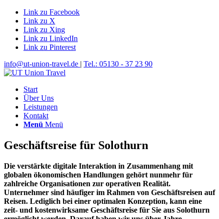
Link zu Facebook
Link zu X
Link zu Xing
Link zu LinkedIn
Link zu Pinterest
info@ut-union-travel.de
|
Tel.: 05130 - 37 23 90
Start
Über Uns
Leistungen
Kontakt
Menü
Menü
Geschäftsreise für Solothurn
Die verstärkte digitale Interaktion in Zusammenhang mit
globalen ökonomischen Handlungen gehört nunmehr für
zahlreiche Organisationen zur operativen Realität.
Unternehmer sind häufiger im Rahmen von Geschäftsreisen auf
Reisen. Lediglich bei einer optimalen Konzeption, kann eine
zeit- und kostenwirksame Geschäftsreise für Sie aus Solothurn
ermöglicht werden. Darauf haben wir uns über Jahre