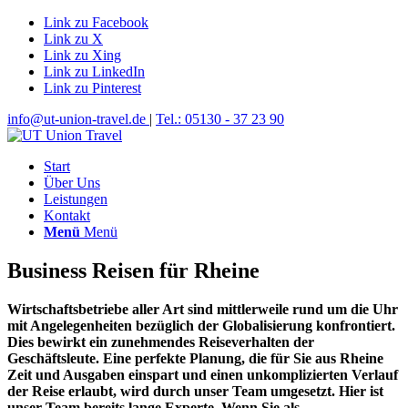
Link zu Facebook
Link zu X
Link zu Xing
Link zu LinkedIn
Link zu Pinterest
info@ut-union-travel.de
|
Tel.: 05130 - 37 23 90
Start
Über Uns
Leistungen
Kontakt
Menü
Menü
Business Reisen für Rheine
Wirtschaftsbetriebe aller Art sind mittlerweile rund um die Uhr
mit Angelegenheiten bezüglich der Globalisierung konfrontiert.
Dies bewirkt ein zunehmendes Reiseverhalten der
Geschäftsleute. Eine perfekte Planung, die für Sie aus Rheine
Zeit und Ausgaben einspart und einen unkomplizierten Verlauf
der Reise erlaubt, wird durch unser Team umgesetzt. Hier ist
unser Team bereits lange Experte. Wenn Sie als