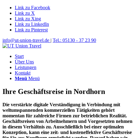
Link zu Facebook
Link zu X
Link zu Xing
Link zu LinkedIn
Link zu Pinterest
info@ut-union-travel.de
|
Tel.: 05130 - 37 23 90
Start
Über Uns
Leistungen
Kontakt
Menü
Menü
Ihre Geschäftsreise in Nordhorn
Die verstärkte digitale Verständigung in Verbindung mit
weltumspannenden kommerziellen Tätigkeiten gehört
momentan für zahlreiche Firmen zur betrieblichen Realität.
Geschäftsreisen von Arbeitnehmern und Vorgesetzten nehmen
in diesem Verhältnis zu. Ausschließlich bei einer optimalen
Konzeption, kann eine zeit- und kosteneffektive Geschäftsreise
für Sie aus Nordhorn ermöglicht werden. Darauf haben wir