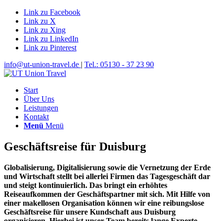
Link zu Facebook
Link zu X
Link zu Xing
Link zu LinkedIn
Link zu Pinterest
info@ut-union-travel.de
|
Tel.: 05130 - 37 23 90
Start
Über Uns
Leistungen
Kontakt
Menü
Menü
Geschäftsreise für Duisburg
Globalisierung, Digitalisierung sowie die Vernetzung der Erde
und Wirtschaft stellt bei allerlei Firmen das Tagesgeschäft dar
und steigt kontinuierlich. Das bringt ein erhöhtes
Reiseaufkommen der Geschäftspartner mit sich. Mit Hilfe von
einer makellosen Organisation können wir eine reibungslose
Geschäftsreise für unsere Kundschaft aus Duisburg
organisieren. Hierbei ist unser Team bereits lange Experte.