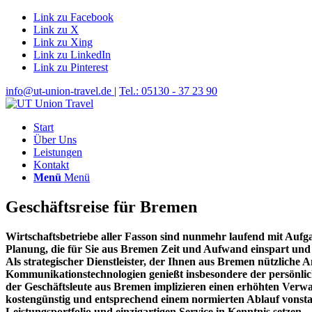
Link zu Facebook
Link zu X
Link zu Xing
Link zu LinkedIn
Link zu Pinterest
info@ut-union-travel.de
|
Tel.: 05130 - 37 23 90
Start
Über Uns
Leistungen
Kontakt
Menü
Menü
Geschäftsreise für Bremen
Wirtschaftsbetriebe aller Fasson sind nunmehr laufend mit Aufgab
Planung, die für Sie aus Bremen Zeit und Aufwand einspart und e
Als strategischer Dienstleister, der Ihnen aus Bremen nützliche
Kommunikationstechnologien genießt insbesondere der persönlich
der Geschäftsleute aus Bremen implizieren einen erhöhten Verwa
kostengünstig und entsprechend einem normierten Ablauf vonstat
Leistungsportfolio und einzigartigen Service in Kenntnis setzen.