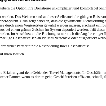
gebern die Option Ihre Dienstreise unkompliziert und komfortabel onl
werden. Des Weiteren sind an dieser Stelle auch die gültigen Reisevors
mpel-System. Grün zeigt dabei an, dass die gewünschte Dienstleistung b
diese durch einen Vorgesetzten gewährt werden müssen, erscheint ein ro
aus bei einem grünen Zeichen im System deponiert werden. Tritt dieser
rden. Im Anschluss an die Buchung ist nur noch die Angabe einiger Ih
eweilige Geschäftsreiseplan via Mail verschickt oder ausgedruckt werd
rfahrener Partner für die Reservierung Ihrer Geschäftsreise.
auf Ihren Besuch.
hre Erfahrung auf dem Gebiet des Travel Managements für Geschäfts- 
ener Partner, wenn es darum geht, Geschäftsreisen effizient, schnell, 