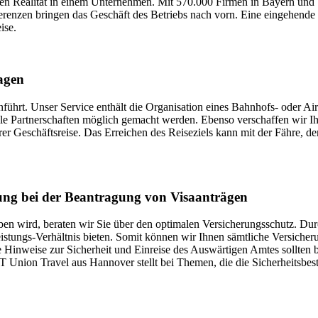
chen Realität in einem Unternehmen. Mit 570.000 Firmen in Bayern und
renzen bringen das Geschäft des Betriebs nach vorn. Eine eingehende
ise.
agen
inführt. Unser Service enthält die Organisation eines Bahnhofs- oder Ai
abile Partnerschaften möglich gemacht werden. Ebenso verschaffen wir I
er Geschäftsreise. Das Erreichen des Reiseziels kann mit der Fähre, d
ung bei der Beantragung von Visaanträgen
rben wird, beraten wir Sie über den optimalen Versicherungsschutz. Dur
stungs-Verhältnis bieten. Somit können wir Ihnen sämtliche Versicheru
 Hinweise zur Sicherheit und Einreise des Auswärtigen Amtes sollten b
UT Union Travel aus Hannover stellt bei Themen, die die Sicherheits