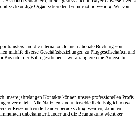
 12.539.000 Bewohnern, finden gewiss auch in Bayern diverse Events
 und sachkundige Organisation der Termine ist notwendig. Wir von
rporttransfers und die internationale und nationale Buchung von
hnen mithilfe diverse Geschäftsbeziehungen zu Fluggesellschaften und
em Bus oder der Bahn geschehen – wir arrangieren die Anreise für
ch unsere jahrelangen Kontakte können unsere professionellen Profis
ngen vermitteln. Alle Nationen sind unterschiedlich. Folglich muss
ei der Reise in fremde Länder berücksichtigt werden, damit ein
bestimmungen unbekannter Länder und die Beantragung wichtiger