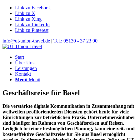
Link zu Facebook
Link zu X
Link zu Xing
Link zu LinkedIn
Link zu Pinterest
info@ut-union-travel.de
|
Tel.: 05130 - 37 23 90
Start
Über Uns
Leistungen
Kontakt
Menü
Menü
Geschäftsreise für Basel
Die verstärkte digitale Kommunikation in Zusammenhang mit
weltweiten profitorientierten Diensten gehört heute für viele
Einrichtungen zur betrieblichen Praxis. Unternehmensinhaber
sind häufiger im Rahmen von Geschäftsreisen auf Reisen.
Lediglich bei einer bestmöglichen Planung, kann eine zeit- und
kosteneffektive Geschäftsreise für Sie aus Basel ermöglicht
werden. In diesem Bereich sind wir die Experten. Wir von UT