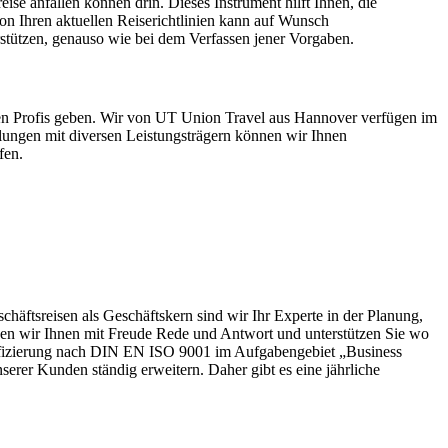
eise anfallen können drin. Dieses Instrument hilft Ihnen, die
 Ihren aktuellen Reiserichtlinien kann auf Wunsch
stützen, genauso wie bei dem Verfassen jener Vorgaben.
ten Profis geben. Wir von UT Union Travel aus Hannover verfügen im
dlungen mit diversen Leistungsträgern können wir Ihnen
fen.
äftsreisen als Geschäftskern sind wir Ihr Experte in der Planung,
hen wir Ihnen mit Freude Rede und Antwort und unterstützen Sie wo
rtifizierung nach DIN EN ISO 9001 im Aufgabengebiet „Business
serer Kunden ständig erweitern. Daher gibt es eine jährliche