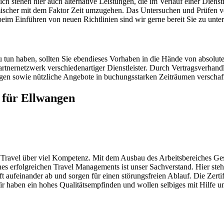
ich stehen hier auch alternative Leistungen, die im Verlauf einer Dienstr
scher mit dem Faktor Zeit umzugehen. Das Untersuchen und Prüfen von
im Einführen von neuen Richtlinien sind wir gerne bereit Sie zu unter
 tun haben, sollten Sie ebendieses Vorhaben in die Hände von absolu
rtnernetzwerk verschiedenartiger Dienstleister. Durch Vertragsverhan
gen sowie nützliche Angebote in buchungsstarken Zeiträumen verschaf
 für Ellwangen
ravel über viel Kompetenz. Mit dem Ausbau des Arbeitsbereiches Gesch
s erfolgreichen Travel Managements ist unser Sachverstand. Hier ste
t aufeinander ab und sorgen für einen störungsfreien Ablauf. Die Ze
Wir haben ein hohes Qualitätsempfinden und wollen selbiges mit Hilfe un