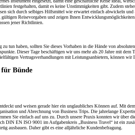
 Instrument eingesetzt, damit eine geschäftliche Reise ideal, wirtscha
linien festgehalten, damit es keine Unstimmigkeiten gibt. Zudem stehen
en sich durch selbiges Hilfsmittel wie erwartet einfach abwickeln und
g gültigen Reisevorgaben und zeigen Ihnen Entwicklungsmöglichkeiten 
assen jener Richtlinien.
zu tun haben, sollten Sie dieses Vorhaben in die Hände von absolute
Pluspunkte. Dieser Tage beschäftigen wir uns mehr als 20 Jahre mit de
elfältigen Vertragsverhandlungen mit Leistungsanbietern, können wir 
 für Bünde
tdeckt und weisen gerade hier ein unglaubliches Können auf. Mit dem
nisation und Abrechnung von Business Trips. Die jahrelange Expertis
men Sie einfach auf uns zu. Durch unsere Praxis konnten wir über die 
nach DIN EN ISO 9001 im Aufgabenkreis „Business Travel“ ist ein zusät
etig ausbauen. Daher gibt es eine alljährliche Kundenbefragung.