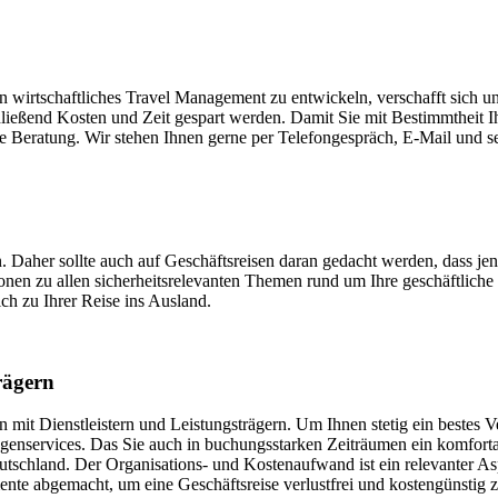
ein wirtschaftliches Travel Management zu entwickeln, verschafft sich
ließend Kosten und Zeit gespart werden. Damit Sie mit Bestimmtheit 
he Beratung. Wir stehen Ihnen gerne per Telefongespräch, E-Mail und s
Daher sollte auch auf Geschäftsreisen daran gedacht werden, dass jen
tionen zu allen sicherheitsrelevanten Themen rund um Ihre geschäftlic
ch zu Ihrer Reise ins Ausland.
rägern
mit Dienstleistern und Leistungsträgern. Um Ihnen stetig ein bestes V
agenservices. Das Sie auch in buchungsstarken Zeiträumen ein komforta
schland. Der Organisations- und Kostenaufwand ist ein relevanter As
 abgemacht, um eine Geschäftsreise verlustfrei und kostengünstig zu 