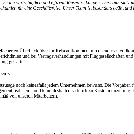
sen um wirtschaftlich und effizient Reisen zu können. Die Unterstützu
tlinien für eine Geschäftsreise. Unser Team ist besonders geübt und h
gefächerten Überblick über Ihr Reiseaufkommen, um ebendieses vollk
serichtlinien und bei Vertragsverhandlungen mit Fluggesellschaften u
ung gestartet.
ments
tzutage noch keinesfalls jedem Unternehmen bewusst. Die Vorgaben f
ement realisieren und kann deshalb ersichtlich zu Kostenreduzierung b
emäß von unseren Mitarbeitern.