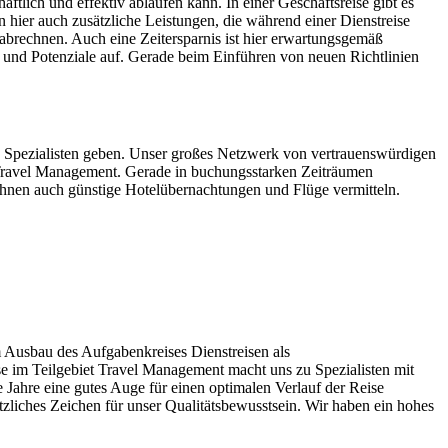
ftlich und effektiv ablaufen kann. In einer Geschäftsreise gibt es
 hier auch zusätzliche Leistungen, die während einer Dienstreise
 abrechnen. Auch eine Zeitersparnis ist hier erwartungsgemäß
und Potenziale auf. Gerade beim Einführen von neuen Richtlinien
n Spezialisten geben. Unser großes Netzwerk von vertrauenswürdigen
m Travel Management. Gerade in buchungsstarken Zeiträumen
Ihnen auch günstige Hotelübernachtungen und Flüge vermitteln.
 Ausbau des Aufgabenkreises Dienstreisen als
e im Teilgebiet Travel Management macht uns zu Spezialisten mit
Jahre eine gutes Auge für einen optimalen Verlauf der Reise
zliches Zeichen für unser Qualitätsbewusstsein. Wir haben ein hohes