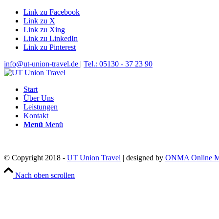
Link zu Facebook
Link zu X
Link zu Xing
Link zu LinkedIn
Link zu Pinterest
info@ut-union-travel.de
|
Tel.: 05130 - 37 23 90
Start
Über Uns
Leistungen
Kontakt
Menü
Menü
© Copyright 2018 -
UT Union Travel
| designed by
ONMA Online M
Nach oben scrollen