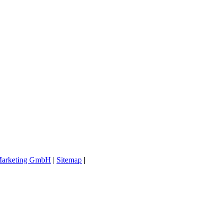
arketing GmbH
|
Sitemap
|
Datenschutz
|
Impressum
|
Kontakt