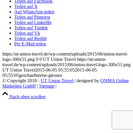
Teilen auf Facebook
Teilen auf X
Auf WhatsApp teilen
Teilen auf Pinterest
Teilen auf LinkedIn
Teilen auf Tumblr
Teilen auf Vk
Teilen auf Reddit
Per E-Mail teilen
https://ut-union-travel.de/wp-content/uploads/2015/06/union-travel-
logo-300x51.png
0
0
UT Union Travel
https://ut-union-
travel.de/wp-content/uploads/2015/06/union-travel-logo-300x51.png
UT Union Travel
2015-06-05 05:55:05
2015-06-05
05:55:05
geschaeftsreise-giessen
© Copyright 2018 -
UT Union Travel
| designed by
ONMA Online
Marketing GmbH
|
Sitemap
|
Datenschutz
|
Impressum
|
Kontakt
Nach oben scrollen