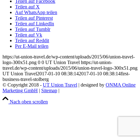
Teilen auf Facebook
Teilen auf X
Auf WhatsApp teilen
Teilen auf Pinterest
Teilen auf LinkedIn
Teilen auf Tumblr
Teilen auf Vk
Teilen auf Reddit
Per E-Mail teilen
https://ut-union-travel.de/wp-content/uploads/2015/06/union-travel-
logo-300x51.png
0
0
UT Union Travel
https://ut-union-
travel.de/wp-content/uploads/2015/06/union-travel-logo-300x51.png
UT Union Travel
2017-01-10 08:38:14
2017-01-10 08:38:14
first-
business-travel-stolberg
© Copyright 2018 -
UT Union Travel
| designed by
ONMA Online
Marketing GmbH
|
Sitemap
|
Datenschutz
|
Impressum
|
Kontakt
Nach oben scrollen