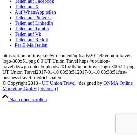
Teilen auf Facebook
Teilen auf X
Auf WhatsApp teilen
Teilen auf Pinterest
Teilen auf LinkedIn
Teilen auf Tumblr
Teilen auf Vk
Teilen auf Reddit
Per E-Mail teilen
https://ut-union-travel.de/wp-content/uploads/2015/06/union-travel-
logo-300x51.png
0
0
UT Union Travel
https://ut-union-
travel.de/wp-content/uploads/2015/06/union-travel-logo-300x51.png
UT Union Travel
2017-01-10 08:38:51
2017-01-10 08:38:51
first-
business-travel-friedrichshafen
© Copyright 2018 -
UT Union Travel
| designed by
ONMA Online
Marketing GmbH
|
Sitemap
|
Datenschutz
|
Impressum
|
Kontakt
Nach oben scrollen