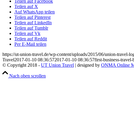
Teilen auf Facebook
Teilen auf X
Auf WhatsApp teilen
Teilen auf Pinterest
Teilen auf LinkedIn
Teilen auf Tumblr
Teilen auf Vk
Teilen auf Reddit
Per E-Mail teilen
https://ut-union-travel.de/wp-content/uploads/2015/06/union-travel-
Travel
2017-01-10 08:36:57
2017-01-10 08:36:57
first-business-trave
© Copyright 2018 -
UT Union Travel
| designed by
ONMA Online M
Nach oben scrollen