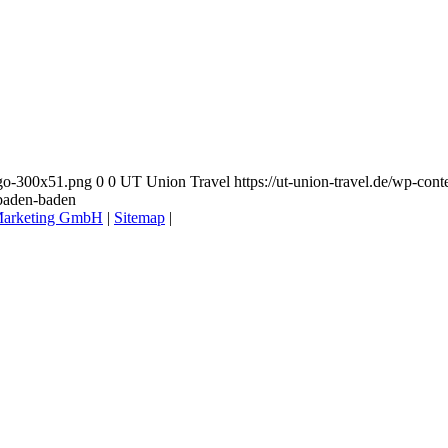
logo-300x51.png
0
0
UT Union Travel
https://ut-union-travel.de/wp-co
l-baden-baden
arketing GmbH
|
Sitemap
|
Datenschutz
|
Impressum
|
Kontakt