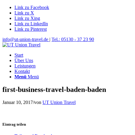
Link zu Facebook
Link zu X
Link zu Xing
Link zu LinkedIn
Link zu Pinterest
info@ut-union-travel.de
|
Tel.: 05130 - 37 23 90
Start
Über Uns
Leistungen
Kontakt
Menü
Menü
first-business-travel-baden-baden
Januar 10, 2017
/
von
UT Union Travel
Eintrag teilen